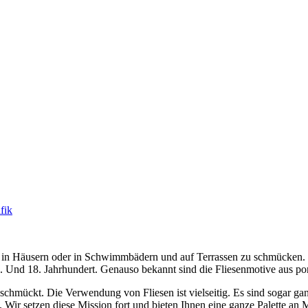
fik
 in Häusern oder in Schwimmbädern und auf Terrassen zu schmücken. D
7. Und 18. Jahrhundert. Genauso bekannt sind die Fliesenmotive aus po
chmückt. Die Verwendung von Fliesen ist vielseitig. Es sind sogar g
r setzen diese Mission fort und bieten Ihnen eine ganze Palette an 