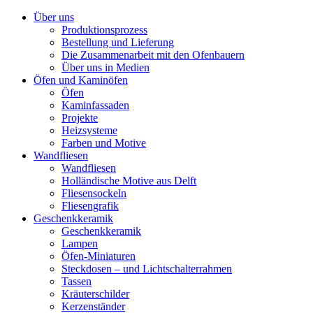
Über uns
Produktionsprozess
Bestellung und Lieferung
Die Zusammenarbeit mit den Ofenbauern
Über uns in Medien
Öfen und Kaminöfen
Öfen
Kaminfassaden
Projekte
Heizsysteme
Farben und Motive
Wandfliesen
Wandfliesen
Holländische Motive aus Delft
Fliesensockeln
Fliesengrafik
Geschenkkeramik
Geschenkkeramik
Lampen
Öfen-Miniaturen
Steckdosen – und Lichtschalterrahmen
Tassen
Kräuterschilder
Kerzenständer