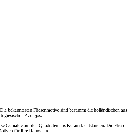
ie bekanntesten Fliesenmotive sind bestimmt die holländischen aus
rtugiesischen Azulejos.
anze Gemälde auf den Quadraten aus Keramik entstanden. Die Fliesen
Motiven für Ihre Räume an.